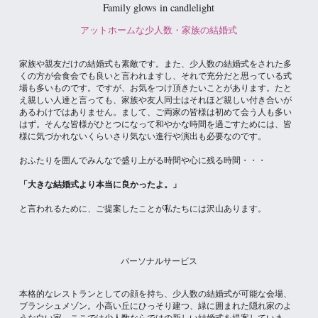
Family glows in candlelight
アットホームな少人数・家族の結婚式
家族や親友だけの結婚式も素敵です。また、少人数の結婚式をされた多
くの方が会食会でも良いと言われますし、それで充分だと思っている式
場も多いものです。ですが、お気をつけ頂きたいことがあります。たと
え親しい人達と言っても、家族や友人同士はそれほど親しい付き合いが
あるわけではありません。まして、ご両家の皆様は初めて会う人も多い
はず。そんな皆様がひとつになって和やかな時間を過ごすためには、皆
様に気づかれないくらいさり気ない進行や演出も必要なのです。
おふたりを囲んでみんなで盛り上がる時間や心に残る時間・・・
「大きな結婚式より本当に良かったよ。」
と言われるために、ご提案したことが私たちには沢山あります。
パーソナルサービス
本格的なレストランとしての顔を持ち、少人数の結婚式が可能な会場、
ブランシュメゾン。小高い丘にひっそり建つ、緑に囲まれた隠れ家のよ